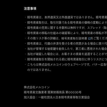
注意事項
暗号資産は、本邦通貨又は外国通貨ではありません。暗号資
暗号資産取引は、取引対象である暗号資産の価格の変動により
暗号資産の売買に関する手数料は無料ですが、スプレッド（取
暗号資産の移転の仕組みの破綻等により、暗号資産の移転が不
その他リスク等の詳細は、
暗号資産取引説明書
をご覧くだ
暗号資産は、代価の弁済を受ける者の同意がある場合に限り
当社が管理する秘密鍵を紛失したり、第三者に悪用された場
当社が破綻した場合には、お客さまの資産を返還することがで
暗号資産取引を開始される前に暗号資産取引に伴うリスクにつ
こちらは株式会社メルコインのウェブページです。バナー広告
のではありません。
株式会社メルコイン
暗号資産交換業者 関東財務局長 第00030号
加入協会：一般社団法人日本暗号資産等取引業協会