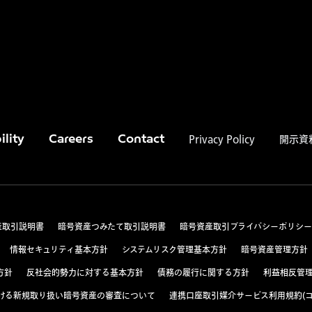
Privacy Policy
開示資
ility
Careers
Contact
産取引説明書
暗号資産つみたて取引説明書
暗号資産取引プライバシーポリシー
情報セキュリティ基本方針
システムリスク管理基本方針
暗号資産管理方針
方針
反社会的勢力に対する基本方針
債務の履行に関する方針
利益相反管
ける新規取り扱い暗号資産の審査について
連携口座取引媒介サービス利用規約(コ