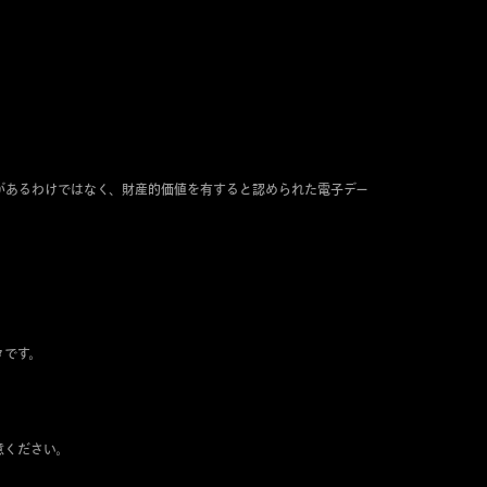
。
があるわけではなく、財産的価値を有すると認められた電子デー
タです。
意ください。