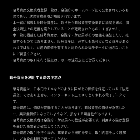
暗号資産交換業者登録一覧は、金融庁のホームページにて公表されているも
のであり、次の留意事項が掲載されています。
本一覧に掲載した暗号資産は、取り扱う暗号資産交換業者に説明を求め、資
金決済法上の定義を満たしていることが確認されたものにすぎません。
本一覧に掲載した暗号資産は、金融庁・財務局がその価値を保証したり、推
奨するものではありません。暗号資産は、必ずしも裏付けとなる資産がある
わけではなく、財産的価値を有すると認められた電子データに過ぎないこと
にご留意ください。
暗号資産の取引を行う際には、以下の注意点にご留意ください。
暗号資産を利用する際の注意点
暗号資産は、日本円やドルなどのように国がその価値を保証している「法定
通貨」ではありません。インターネット上でやりとりされる電子データで
す。
暗号資産は、価格が変動することがあります。暗号資産の価格が急落した
り、突然無価値になってしまうなど、損をする可能性があります。
暗号資産交換業者は金融庁・財務局への登録が必要です。利用する際は登録
を受けた事業者か確認してください。
暗号資産の取引を行う場合、事業者から説明を受け、取引内容をよく理解
し、ご自身の判断で行ってください。