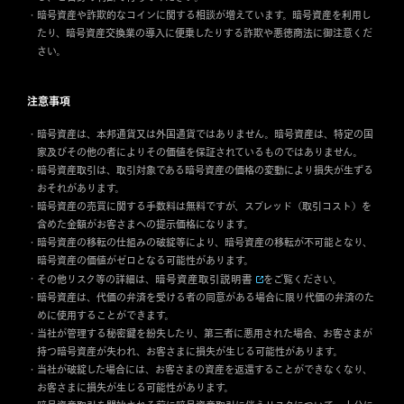
暗号資産や詐欺的なコインに関する相談が増えています。暗号資産を利用し
たり、暗号資産交換業の導入に便乗したりする詐欺や悪徳商法に御注意くだ
さい。
注意事項
暗号資産は、本邦通貨又は外国通貨ではありません。暗号資産は、特定の国
家及びその他の者によりその価値を保証されているものではありません。
暗号資産取引は、取引対象である暗号資産の価格の変動により損失が生ずる
おそれがあります。
暗号資産の売買に関する手数料は無料ですが、スプレッド（取引コスト）を
含めた金額がお客さまへの提示価格になります。
暗号資産の移転の仕組みの破綻等により、暗号資産の移転が不可能となり、
暗号資産の価値がゼロとなる可能性があります。
暗号資産取引説明書
その他リスク等の詳細は、
をご覧ください。
暗号資産は、代価の弁済を受ける者の同意がある場合に限り代価の弁済のた
めに使用することができます。
当社が管理する秘密鍵を紛失したり、第三者に悪用された場合、お客さまが
持つ暗号資産が失われ、お客さまに損失が生じる可能性があります。
当社が破綻した場合には、お客さまの資産を返還することができなくなり、
お客さまに損失が生じる可能性があります。